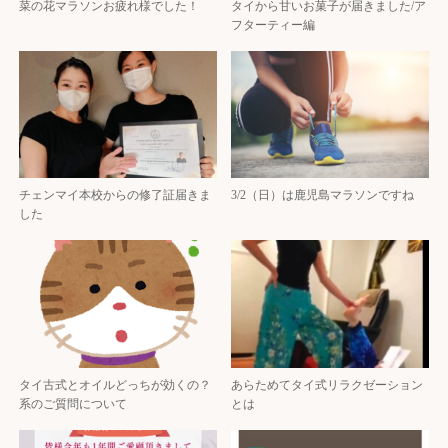
菜の花マラソンお疲れ様でした！
タイから甘いお菓子が届きました/ア
フターティー編
チェンマイ本校からの修了証届きま
3/2（日）は鹿児島マラソンですね
した
タイ古式とオイルどっちが効くの？
あらためてタイ式リラクゼーション
系のご質問について
とは