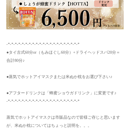
-*-*-*-*-*-*-*-*-*-*-*-*-*-*-*-*-*-*-*-*-*
●タイ古式60分or（もみほぐし60分）+ドライヘッドスパ20分＝
合計80分♪
●蒸気でホットアイマスクまたは米ぬか枕をお選び下さい♪
●アフタードリンクは「蜂蜜ショウガドリンク」に変更です♪
-*-*-*-*-*-*-*-*-*-*-*-*-*-*-*-*-*-*-*-*-*
蒸気でホットアイマスクは市販品なので皆様ご存じと思います
が、米ぬか枕についてはちょっと説明を。。。